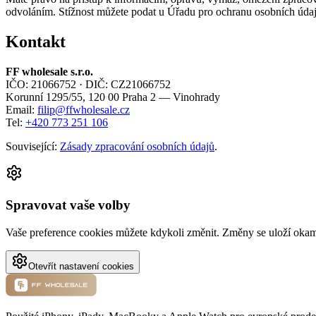
odvoláním. Stížnost můžete podat u Úřadu pro ochranu osobních údaj
Kontakt
FF wholesale s.r.o.
IČO: 21066752 · DIČ: CZ21066752
Korunní 1295/55, 120 00 Praha 2 — Vinohrady
Email:
filip@ffwholesale.cz
Tel:
+420 773 251 106
Související:
Zásady zpracování osobních údajů
.
Spravovat vaše volby
Vaše preference cookies můžete kdykoli změnit. Změny se uloží okam
Otevřít nastavení cookies