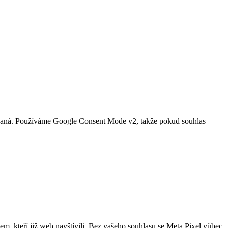
egovaná. Používáme Google Consent Mode v2, takže pokud souhlas
em, kteří již web navštívili. Bez vašeho souhlasu se Meta Pixel vůbec