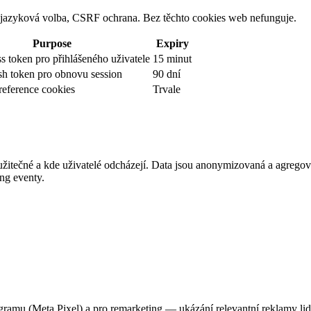
ng, jazyková volba, CSRF ochrana. Bez těchto cookies web nefunguje.
Purpose
Expiry
 token pro přihlášeného uživatele
15 minut
sh token pro obnovu session
90 dní
reference cookies
Trvale
ou užitečné a kde uživatelé odcházejí. Data jsou anonymizovaná a agr
ng eventy.
agramu (Meta Pixel) a pro remarketing — ukázání relevantní reklamy lid