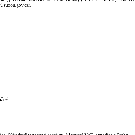
ů (uoou.gov.cz).
žitě.