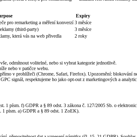
urpose
Expiry
eče pro remarketing a měření konverzí
3 měsíce
reklamy (third-party)
3 měsíce
lamy, která vás na web přivedla
2 roky
vše, odmítnout volitelné, nebo si vybrat kategorie jednotlivě.
níže nebo v patičce webu.
ímo v prohlížeči (Chrome, Safari, Firefox). Upozornění: blokování ne
GPC signál, respektujeme ho jako opt-out z marketingových a analytic
t. 1 písm. f) GDPR a § 89 odst. 3 zákona č. 127/2005 Sb. o elektron
t. 1 písm. a) GDPR a § 89 odst. 1 ZoEK).
ání, přenositelnost dat a vznesení námitky (čl. 15–21 GDPR). Souhlas