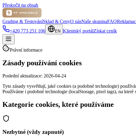
Přeskočit na obsah
Grading & Testování
Sklad & Ceny
O nás
Naše skupina
FAQ
Reklamac
+420 773 251 106
Klientský portál
Získat ceník
EN
Právní informace
Zásady používání cookies
Poslední aktualizace:
2026-04-24
Tyto zásady vysvětlují, jaké cookies (a podobné technologie) použí
Používáme i podobné technologie (localStorage, pixel tags), na které s
Kategorie cookies, které používáme
Nezbytné (vždy zapnuté)