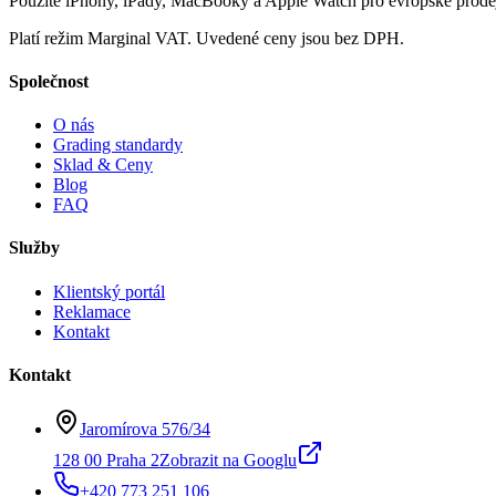
Použité iPhony, iPady, MacBooky a Apple Watch pro evropské prodej
Platí režim Marginal VAT. Uvedené ceny jsou bez DPH.
Společnost
O nás
Grading standardy
Sklad & Ceny
Blog
FAQ
Služby
Klientský portál
Reklamace
Kontakt
Kontakt
Jaromírova 576/34
128 00 Praha 2
Zobrazit na Googlu
+420 773 251 106