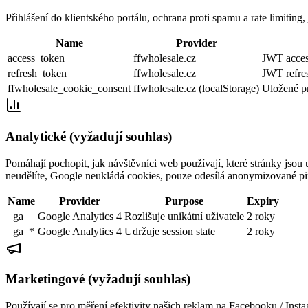
Přihlášení do klientského portálu, ochrana proti spamu a rate limiti
Name
Provider
access_token
ffwholesale.cz
JWT access
refresh_token
ffwholesale.cz
JWT refre
ffwholesale_cookie_consent
ffwholesale.cz (localStorage)
Uložené p
Analytické (vyžadují souhlas)
Pomáhají pochopit, jak návštěvníci web používají, které stránky js
neudělíte, Google neukládá cookies, pouze odesílá anonymizované pi
Name
Provider
Purpose
Expiry
_ga
Google Analytics 4
Rozlišuje unikátní uživatele
2 roky
_ga_*
Google Analytics 4
Udržuje session state
2 roky
Marketingové (vyžadují souhlas)
Používají se pro měření efektivity našich reklam na Facebooku / Inst