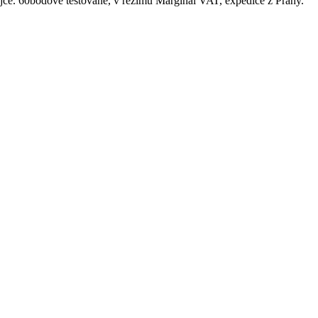
ce. 60bodově testované, v režimu Marginal VAT, expedice z Prahy.