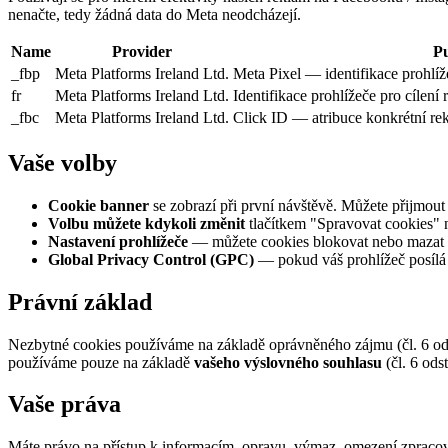
nenačte, tedy žádná data do Meta neodcházejí.
Name
Provider
P
_fbp
Meta Platforms Ireland Ltd.
Meta Pixel — identifikace prohlíž
fr
Meta Platforms Ireland Ltd.
Identifikace prohlížeče pro cílení 
_fbc
Meta Platforms Ireland Ltd.
Click ID — atribuce konkrétní rek
Vaše volby
Cookie banner
se zobrazí při první návštěvě. Můžete přijmout 
Volbu můžete kdykoli změnit
tlačítkem "Spravovat cookies" 
Nastavení prohlížeče
— můžete cookies blokovat nebo mazat př
Global Privacy Control (GPC)
— pokud váš prohlížeč posílá 
Právní základ
Nezbytné cookies používáme na základě oprávněného zájmu (čl. 6 ods
používáme pouze na základě
vašeho výslovného souhlasu
(čl. 6 ods
Vaše práva
Máte právo na přístup k informacím, opravu, výmaz, omezení zpracov