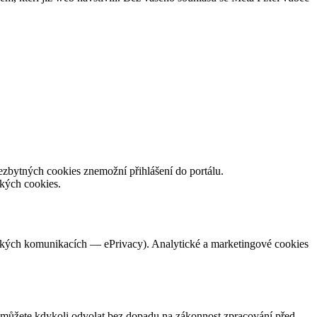
zbytných cookies znemožní přihlášení do portálu.
kých cookies.
ických komunikacích — ePrivacy). Analytické a marketingové cookies
 můžete kdykoli odvolat bez dopadu na zákonnost zpracování před