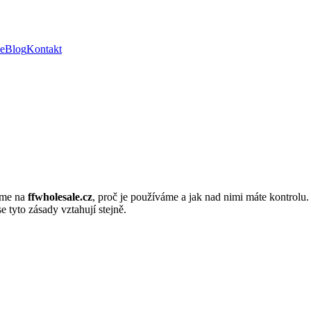
e
Blog
Kontakt
váme na
ffwholesale.cz
, proč je používáme a jak nad nimi máte kontrolu
e tyto zásady vztahují stejně.