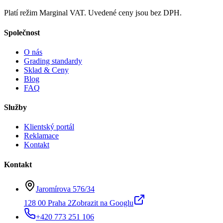
Platí režim Marginal VAT. Uvedené ceny jsou bez DPH.
Společnost
O nás
Grading standardy
Sklad & Ceny
Blog
FAQ
Služby
Klientský portál
Reklamace
Kontakt
Kontakt
Jaromírova 576/34
128 00 Praha 2
Zobrazit na Googlu
+420 773 251 106