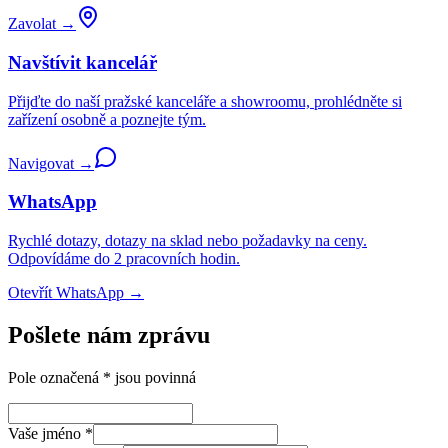
Zavolat
→
Navštívit kancelář
Přijďte do naší pražské kanceláře a showroomu, prohlédněte si
zařízení osobně a poznejte tým.
Navigovat
→
WhatsApp
Rychlé dotazy, dotazy na sklad nebo požadavky na ceny.
Odpovídáme do 2 pracovních hodin.
Otevřít WhatsApp
→
Pošlete nám zprávu
Pole označená * jsou povinná
Vaše jméno
*