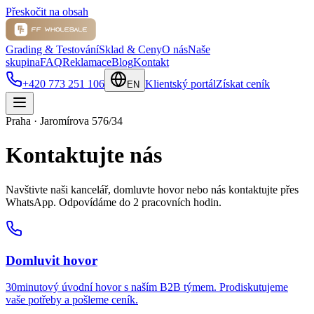
Přeskočit na obsah
Grading & Testování
Sklad & Ceny
O nás
Naše
skupina
FAQ
Reklamace
Blog
Kontakt
+420 773 251 106
Klientský portál
Získat ceník
EN
Praha · Jaromírova 576/34
Kontaktujte nás
Navštivte naši kancelář, domluvte hovor nebo nás kontaktujte přes
WhatsApp. Odpovídáme do 2 pracovních hodin.
Domluvit hovor
30minutový úvodní hovor s naším B2B týmem. Prodiskutujeme
vaše potřeby a pošleme ceník.