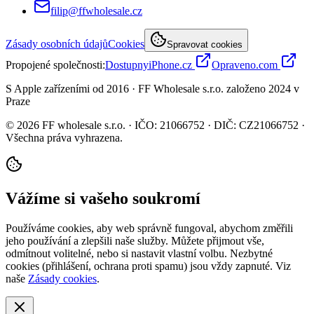
filip@ffwholesale.cz
Zásady osobních údajů
Cookies
Spravovat cookies
Propojené společnosti
:
DostupnyiPhone.cz
Opraveno.com
S Apple zařízeními od 2016 · FF Wholesale s.r.o. založeno 2024 v
Praze
© 2026 FF wholesale s.r.o. · IČO: 21066752 · DIČ: CZ21066752 ·
Všechna práva vyhrazena.
Vážíme si vašeho soukromí
Používáme cookies, aby web správně fungoval, abychom změřili
jeho používání a zlepšili naše služby. Můžete přijmout vše,
odmítnout volitelné, nebo si nastavit vlastní volbu. Nezbytné
cookies (přihlášení, ochrana proti spamu) jsou vždy zapnuté. Viz
naše
Zásady cookies
.